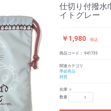
仕切り付撥水
イトグレー
￥1,980
税込
商品コード：
941735
関連カテゴリ
季節商品
雑貨
在庫: ○
数量