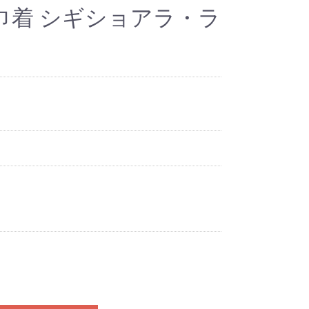
巾着 シギショアラ・ラ