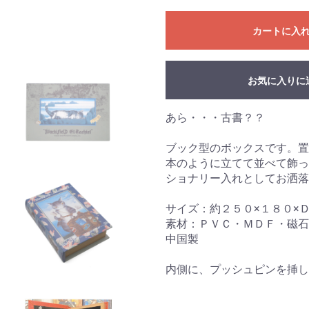
カートに入
お気に入りに
あら・・・古書？？
ブック型のボックスです。置
本のように立てて並べて飾っ
ショナリー入れとしてお洒落
サイズ：約２５０×１８０×
素材：ＰＶＣ・ＭＤＦ・磁石
中国製
内側に、プッシュピンを挿し