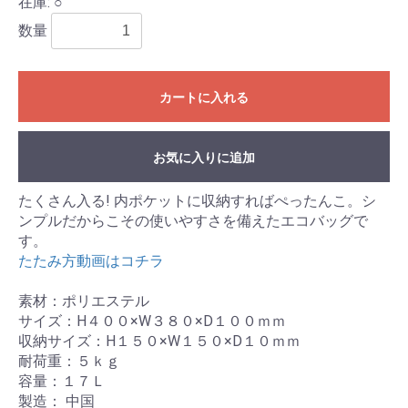
在庫: ○
数量
カートに入れる
お気に入りに追加
たくさん入る! 内ポケットに収納すればぺったんこ。シ
ンプルだからこその使いやすさを備えたエコバッグで
す。
たたみ方動画はコチラ
素材：ポリエステル
サイズ：H４００×W３８０×D１００ｍｍ
収納サイズ：H１５０×W１５０×D１０ｍｍ
耐荷重：５ｋｇ
容量：１７Ｌ
製造： 中国