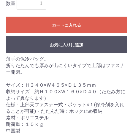
数量
カートに入れる
お気に入りに追加
薄手の保冷バッグ。
折りたたんでも厚みが出にくいタイプで上部はファスナ
ー開閉。
サイズ：Ｈ３４０×W４６５×Ｄ１３５ｍｍ
収納サイズ：約Ｈ１００×Ｗ１６０×Ｄ４０（たたみ方に
よって異なります）
仕様：上部天ファスナー式・ポケット×１(保冷剤を入れ
ることが可能)・たたんだ時：ホック止め収納
素材：ポリエステル
耐荷重：１０ｋｇ
中国製