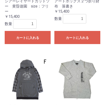
シアーレイヤードカットソ
アートボックス２つ折り財
ー 黄昏遊園 size：フリ
布 落書き
ー
￥15,400
￥15,400
数量
数量
カートに入れる
カートに入れる