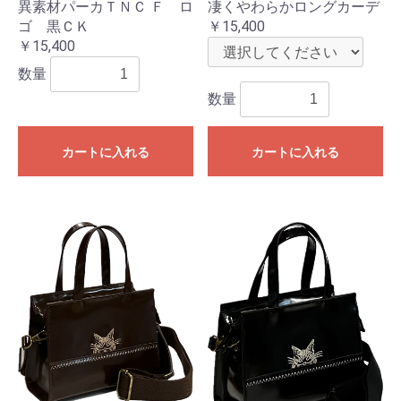
異素材パーカＴＮＣ Ｆ ロ
凄くやわらかロングカーデ
ゴ 黒ＣＫ
￥15,400
￥15,400
数量
数量
カートに入れる
カートに入れる