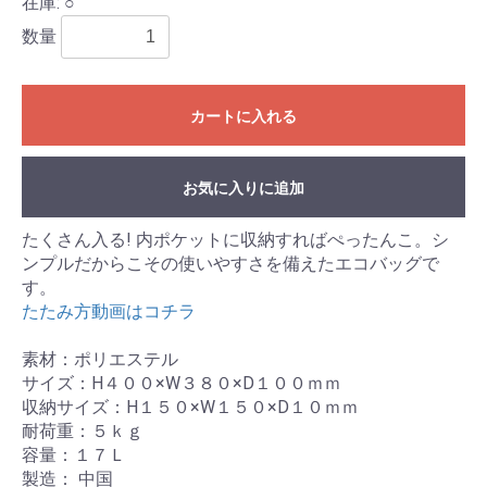
在庫: ○
数量
カートに入れる
お気に入りに追加
たくさん入る! 内ポケットに収納すればぺったんこ。シ
ンプルだからこその使いやすさを備えたエコバッグで
す。
たたみ方動画はコチラ
素材：ポリエステル
サイズ：H４００×W３８０×D１００ｍｍ
収納サイズ：H１５０×W１５０×D１０ｍｍ
耐荷重：５ｋｇ
容量：１７Ｌ
製造： 中国