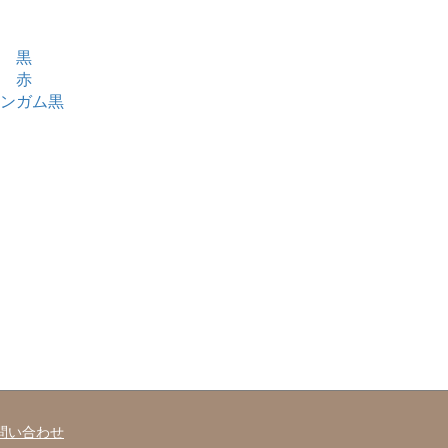
 黒
 赤
ンガム黒
問い合わせ