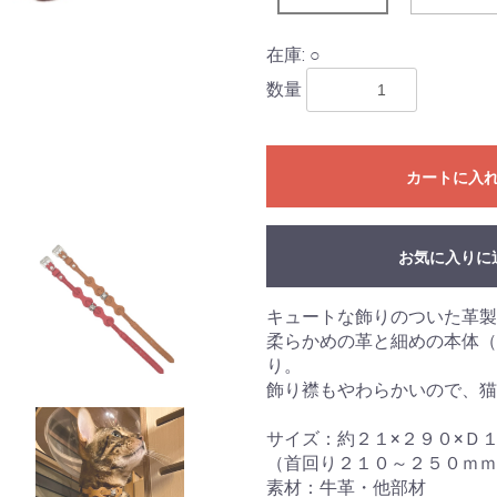
在庫: ○
数量
カートに入
お気に入りに
キュートな飾りのついた革製
柔らかめの革と細めの本体（
り。
飾り襟もやわらかいので、猫
サイズ：約２１×２９０×Ｄ
（首回り２１０～２５０ｍｍ
素材：牛革・他部材