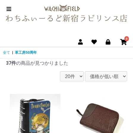
0
全て
|
革工房50周年
37件
の商品が見つかりました