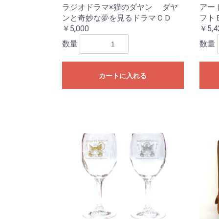
ラジオドラマ×猫のダヤン ダヤ
アー
ンと奇妙な夢を見るドラマＣＤ
フト
￥5,000
￥5,4
数量
数量
カートに入れる