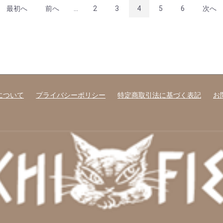
最初へ
前へ
...
2
3
4
5
6
次へ
について
プライバシーポリシー
特定商取引法に基づく表記
お