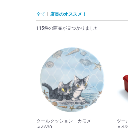
全て
|
店長のオススメ！
115件
の商品が見つかりました
クールクッション カモメ
ツー
￥4,620
￥4,6