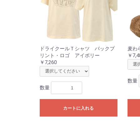
ドライクールＴシャツ バックプ
麦わ
リント・ロゴ アイボリー
￥7,4
￥7,260
数量
数量
カートに入れる