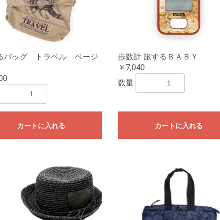
るバッグ トラベル ベージ
歩数計 旅するＢＡＢＹ
￥7,040
00
数量
カートに入れる
カートに入れる