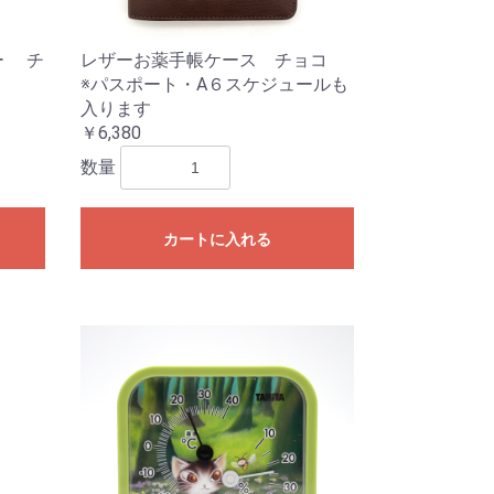
ー チ
レザーお薬手帳ケース チョコ
※パスポート・A６スケジュールも
入ります
￥6,380
数量
カートに入れる