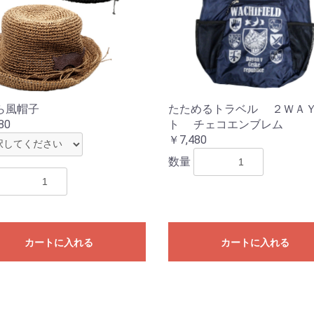
ら風帽子
たためるトラベル ２ＷＡ
80
ト チェコエンブレム
￥7,480
数量
カートに入れる
カートに入れる