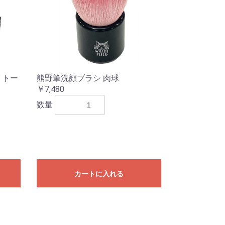
Ｙトー
熊野筆洗顔ブラシ 肉球
￥7,480
数量
カートに入れる