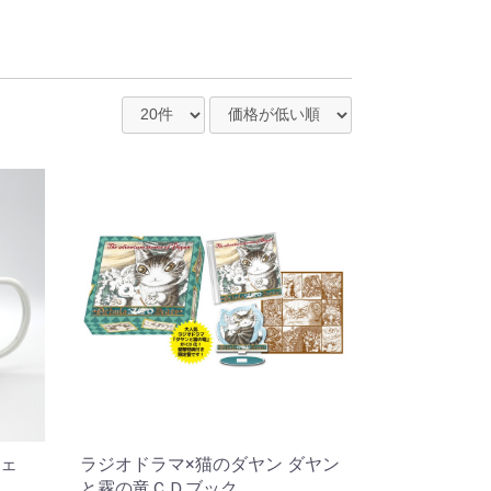
ェ
ラジオドラマ×猫のダヤン ダヤン
と霧の竜ＣＤブック