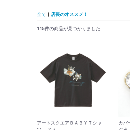
全て
|
店長のオススメ！
115件
の商品が見つかりました
アートスクエアＢＡＢＹＴシャ
カバ
ツ スミ
ぐみ