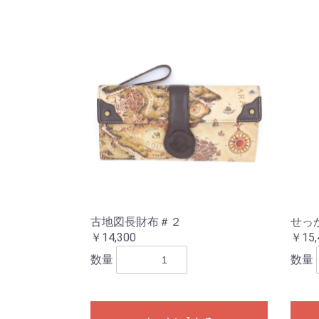
古地図長財布＃２
せっ
￥14,300
￥15,
数量
数量