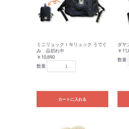
ミニリュックＩＮリュック うでぐ
ダヤ
み 品切れ中
￥11,
￥10,890
数量
数量
カートに入れる