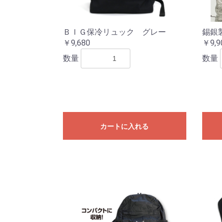
ＢＩＧ保冷リュック グレー
錫銀
￥9,680
￥9,9
数量
数量
カートに入れる