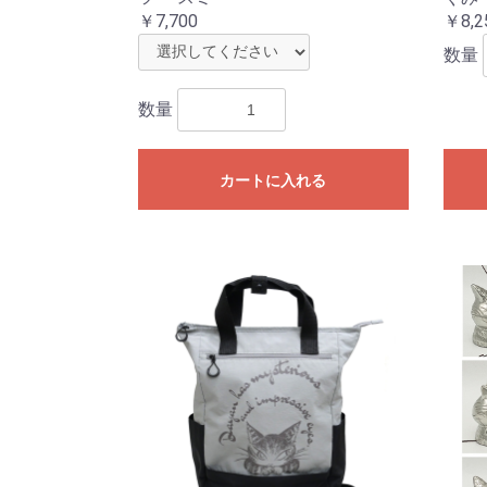
￥7,700
￥8,2
数量
数量
カートに入れる